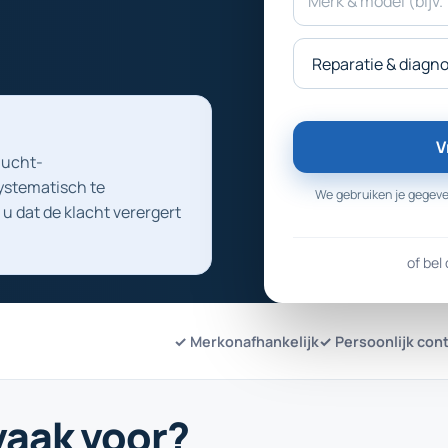
V
lucht-
ystematisch te
We gebruiken je gegeve
u dat de klacht verergert
of bel 
✓ Merkonafhankelijk
✓ Persoonlijk con
vaak voor?