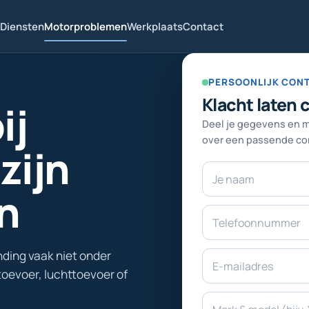
Diensten
Motorproblemen
Werkplaats
Contact
Laat
PERSOONLIJK CON
dit
Klacht laten 
ij
veld
Deel je gegevens en 
leeg
over een passende con
zijn
Naam
n
nding vaak niet onder
toevoer, luchttoevoer of