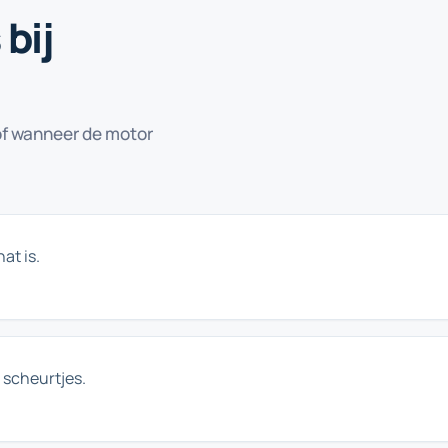
bij
l of wanneer de motor
at is.
 scheurtjes.