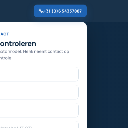
+31 (0)6 54337887
TACT
controleren
motormodel. Henk neemt contact op
trole.
Telefoonnummer
E-mailadres
Merk en model
Gewenste dienst