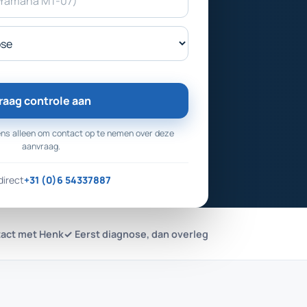
raag controle aan
ns alleen om contact op te nemen over deze
aanvraag.
direct
+31 (0)6 54337887
tact met Henk
✓ Eerst diagnose, dan overleg