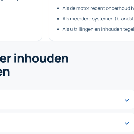
Als de motor recent onderhoud h
Als meerdere systemen (brandsto
Als u trillingen en inhouden tegel
ver inhouden
en