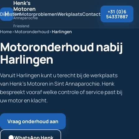
Henk's
Motoren
+31 (0)6
H
Diensten
Motorproblemen
Werkplaats
Contact
Sint
54337887
Annaparochie
·
Friesland
Home
Motoronderhoud
Harlingen
Motoronderhoud nabij
Harlingen
Vanuit Harlingen kunt u terecht bij de werkplaats
van Henk's Motoren in Sint Annaparochie. Henk
bespreekt vooraf welke controle of service past bij
uw motor en klacht.
Vraag onderhoud aan
WhatsApp Henk