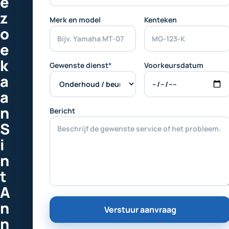
e
z
Merk en model
Kenteken
o
e
k
Gewenste dienst
*
Voorkeursdatum
a
a
n
Bericht
S
i
n
t
A
n
Verstuur aanvraag
n