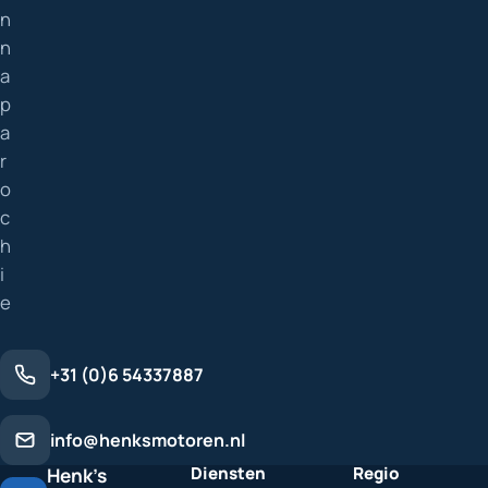
n
n
a
p
a
r
o
c
h
i
e
+31 (0)6 54337887
info@henksmotoren.nl
Diensten
Regio
Henk's