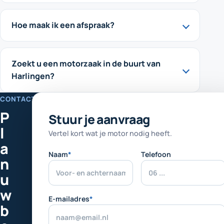
Hoe maak ik een afspraak?
Zoekt u een motorzaak in de buurt van
Harlingen?
CONTACT
P
Laat
Stuur je aanvraag
dit
l
Vertel kort wat je motor nodig heeft.
veld
a
leeg
Naam
*
Telefoon
n
u
w
E-mailadres
*
b