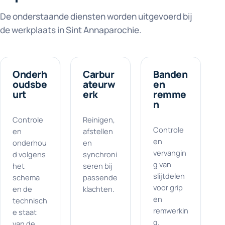
De onderstaande diensten worden uitgevoerd bij
de werkplaats in Sint Annaparochie.
Onderh
Carbur
Banden
oudsbe
ateurw
en
urt
erk
remme
n
Controle
Reinigen,
Controle
en
afstellen
en
onderhou
en
vervangin
d volgens
synchroni
g van
het
seren bij
slijtdelen
schema
passende
voor grip
en de
klachten.
en
technisch
remwerkin
e staat
g.
van de