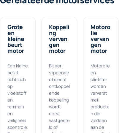
Gerelateerde motorservices
Grote
Koppeli
Motoro
en
ng
lie
kleine
vervan
vervan
beurt
gen
gen
motor
motor
motor
Een kleine
Bij een
Motorolie
beurt
slippende
en
richt zich
of slecht
oliefilter
op
ontkoppel
worden
vloeistoff
ende
ververst
en,
koppeling
met
remmen
wordt
producte
en
eerst
n die
veiligheid
vastgeste
voldoen
scontrole.
ld of
aan de