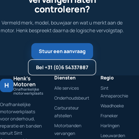
controleren?
Vermeld merk, model, bouwjaar en wat u merkt aan de
motor. Henk bespreekt daarna de logische vervolgstap.
Stuur een aanvraag
Bel +31 (0)6 54337887
Diensten
Regio
Henk's
Motoren
H
Alle services
Sint
Onafhankelijke
motorwerkplaats
Annaparochie
Onderhoudsbeurt
Onafhankelijke
Waadhoeke
Carburateur
motorwerkplaats
afstellen
Franeker
voor onderhoud,
Motorbanden
Harlingen
reparatie en banden
vanuit Sint
vervangen
Leeuwarden