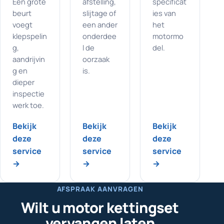
Een grote
afstelling,
specificat
beurt
slijtage of
ies van
voegt
een ander
het
klepspelin
onderdee
motormo
g,
l de
del.
aandrijvin
oorzaak
g en
is.
dieper
inspectie
werk toe.
Bekijk
Bekijk
Bekijk
deze
deze
deze
service
service
service
→
→
→
AFSPRAAK AANVRAGEN
Wilt u motor kettingset
vervangen laten