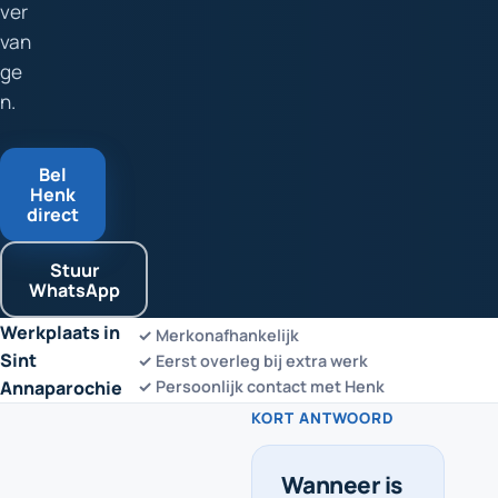
ver
van
ge
n.
Bel
Henk
direct
Stuur
WhatsApp
Werkplaats in
✓ Merkonafhankelijk
Sint
✓ Eerst overleg bij extra werk
Annaparochie
✓ Persoonlijk contact met Henk
KORT ANTWOORD
Wanneer is