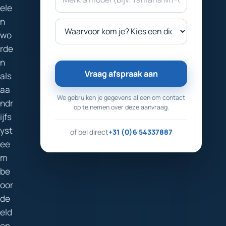
ele
n
wo
rde
n
Vraag afspraak aan
als
aa
We gebruiken je gegevens alleen om contact
ndr
op te nemen over deze aanvraag.
ijfs
yst
of bel direct
+31 (0)6 54337887
ee
m
be
oor
de
eld
en