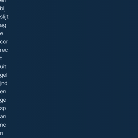
bij
slijt
ag
e
cor
rec
t
uit
geli
jnd
en
ge
sp
an
ne
n