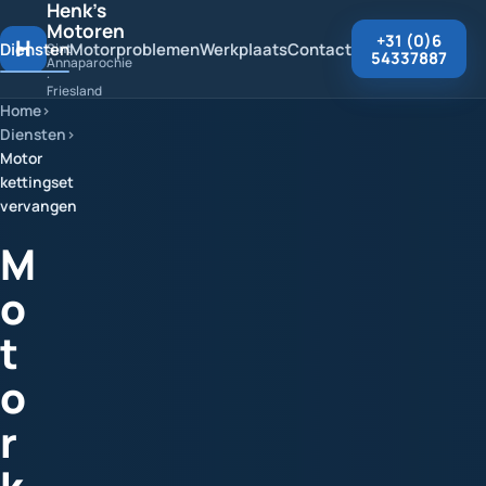
Henk's
Motoren
+31 (0)6
H
Diensten
Motorproblemen
Werkplaats
Contact
Sint
54337887
Annaparochie
·
Friesland
Home
Diensten
Motor
kettingset
vervangen
M
o
t
o
r