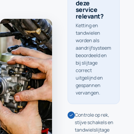
deze
service
relevant?
Ketting en
tandwielen
worden als
aandrijfsysteem
beoordeeld en
bij slijtage
correct
uitgelijnd en
gespannen
vervangen.
Controle op rek,
stijve schakels en
tandwielslijtage