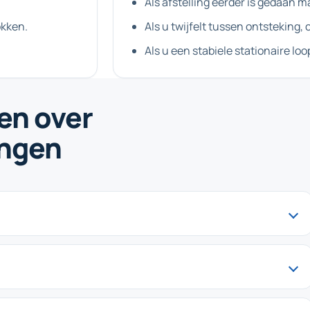
Als afstelling eerder is gedaan ma
okken.
Als u twijfelt tussen ontsteking, 
Als u een stabiele stationaire loo
en over
ingen