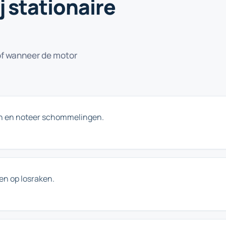
j stationaire
l of wanneer de motor
en en noteer schommelingen.
en op losraken.