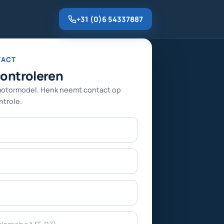
+31 (0)6 54337887
TACT
controleren
motormodel. Henk neemt contact op
trole.
Telefoonnummer
E-mailadres
Merk en model
Gewenste dienst