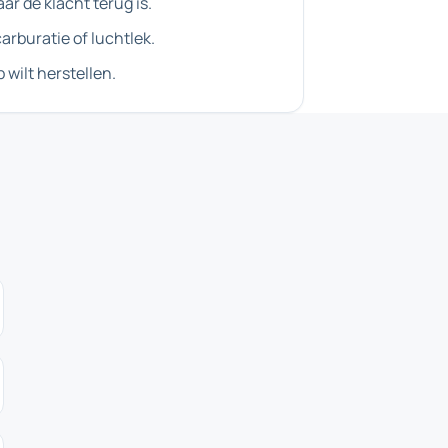
ar de klacht terug is.
carburatie of luchtlek.
p wilt herstellen.