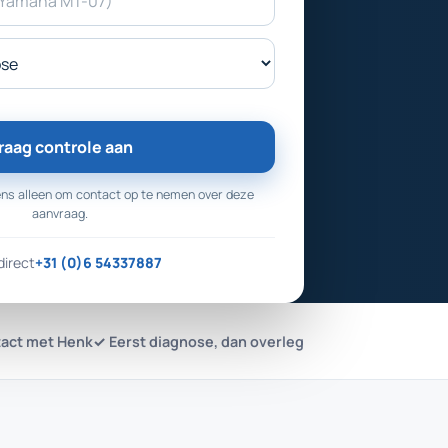
raag controle aan
ns alleen om contact op te nemen over deze
aanvraag.
direct
+31 (0)6 54337887
tact met Henk
✓ Eerst diagnose, dan overleg