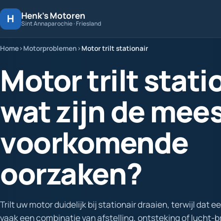
Henk's Motoren
H
Sint Annaparochie · Friesland
Home
Motorproblemen
Motor trilt stationair
Motor trilt stati
wat zijn de mee
voorkomende
oorzaken?
Trilt uw motor duidelijk bij stationair draaien, terwijl dat 
vaak een combinatie van afstelling, ontsteking of lucht