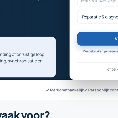
V
We gebruiken je gegeve
anding of onrustige loop
ling, synchronisatie en
of bel 
✓ Merkonafhankelijk
✓ Persoonlijk con
vaak voor?