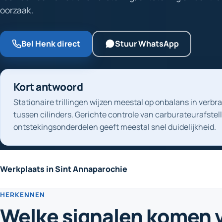
oorzaak.
Bel Henk direct
Stuur WhatsApp
Kort antwoord
Stationaire trillingen wijzen meestal op onbalans in verbr
tussen cilinders. Gerichte controle van carburateurafstel
ontstekingsonderdelen geeft meestal snel duidelijkheid.
Werkplaats in Sint Annaparochie
HERKENNEN
Welke signalen komen 