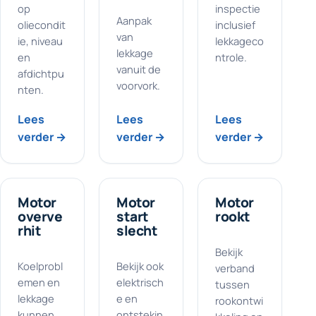
op
inspectie
Aanpak
oliecondit
inclusief
van
ie, niveau
lekkageco
lekkage
en
ntrole.
vanuit de
afdichtpu
voorvork.
nten.
Lees
Lees
Lees
verder →
verder →
verder →
Motor
Motor
Motor
overve
start
rookt
rhit
slecht
Bekijk
Koelprobl
Bekijk ook
verband
emen en
elektrisch
tussen
lekkage
e en
rookontwi
kunnen
ontstekin