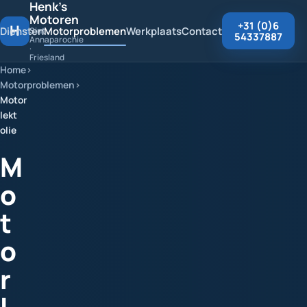
Henk's
Motoren
+31 (0)6
H
Diensten
Motorproblemen
Werkplaats
Contact
Sint
54337887
Annaparochie
·
Friesland
Home
Motorproblemen
Motor
lekt
olie
M
o
t
o
r