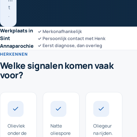
t
.
Werkplaats in
✓ Merkonafhankelijk
Sint
✓ Persoonlijk contact met Henk
Annaparochie
✓ Eerst diagnose, dan overleg
HERKENNEN
Welke signalen komen vaak
voor?
Olievlek
Natte
Oliegeur
onder de
oliespore
na rijden.