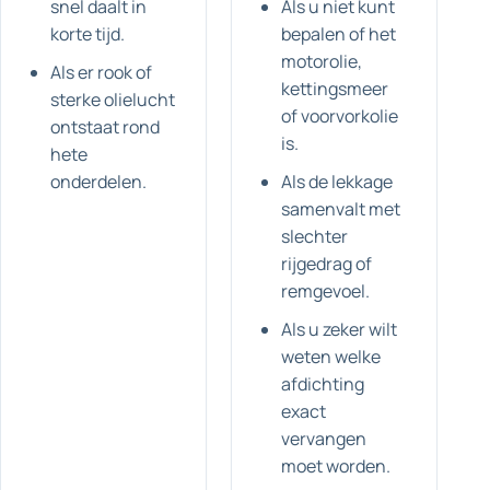
snel daalt in
Als u niet kunt
korte tijd.
bepalen of het
motorolie,
Als er rook of
kettingsmeer
sterke olielucht
of voorvorkolie
ontstaat rond
is.
hete
onderdelen.
Als de lekkage
samenvalt met
slechter
rijgedrag of
remgevoel.
Als u zeker wilt
weten welke
afdichting
exact
vervangen
moet worden.