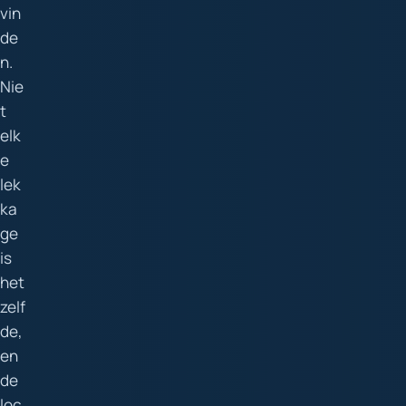
vin
de
n.
Nie
t
elk
e
lek
ka
ge
is
het
zelf
de,
en
de
loc