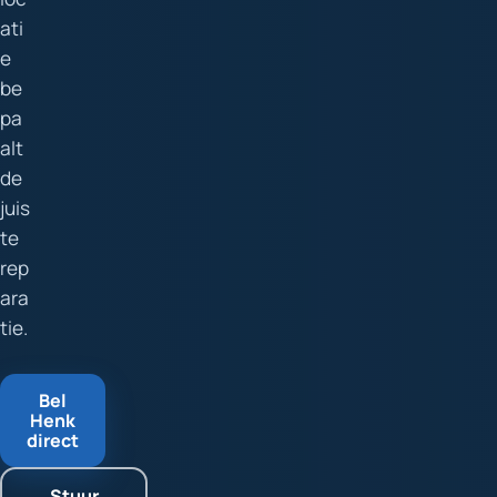
ati
e
be
pa
alt
de
juis
te
rep
ara
tie.
Bel
Henk
direct
Stuur