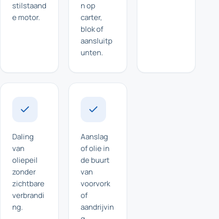
stilstaand
n op
e motor.
carter,
blok of
aansluitp
unten.
Daling
Aanslag
van
of olie in
oliepeil
de buurt
zonder
van
zichtbare
voorvork
verbrandi
of
ng.
aandrijvin
g.