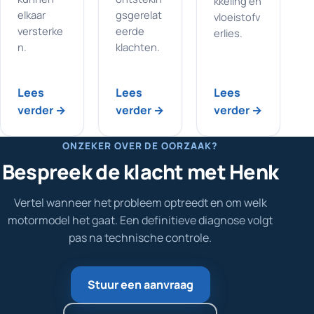
kkeling en
elkaar
gsgerelat
vloeistofv
versterke
eerde
erlies.
n.
klachten.
Lees
Lees
Lees
verder →
verder →
verder →
ONZEKER OVER DE OORZAAK?
Bespreek de klacht met Henk
Vertel wanneer het probleem optreedt en om welk
motormodel het gaat. Een definitieve diagnose volgt
pas na technische controle.
Stuur een aanvraag