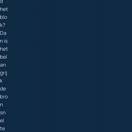
d
het
blo
k?
Da
n is
het
bel
an
grij
k
de
bro
n
sn
el
te