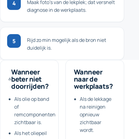
Maak foto's van de lekplek; dat versnelt
4
diagnose in de werkplaats.
Rijd zo min mogelijk als de bron niet
5
duidelijk is.
Wanneer
Wanneer
beter niet
naar de
doorrijden?
werkplaats?
Als olie op band
Als de lekkage
of
na reinigen
remcomponenten
opnieuw
zichtbaar is.
zichtbaar
wordt.
Als het oliepeil