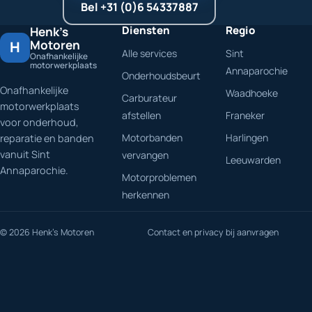
Bel +31 (0)6 54337887
Diensten
Regio
Henk's
Motoren
H
Alle services
Sint
Onafhankelijke
motorwerkplaats
Annaparochie
Onderhoudsbeurt
Onafhankelijke
Waadhoeke
Carburateur
motorwerkplaats
afstellen
Franeker
voor onderhoud,
Motorbanden
Harlingen
reparatie en banden
vanuit Sint
vervangen
Leeuwarden
Annaparochie.
Motorproblemen
herkennen
© 2026 Henk's Motoren
Contact en privacy bij aanvragen