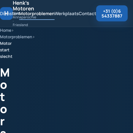
Henk's
Motoren
+31 (0)6
H
Diensten
Motorproblemen
Werkplaats
Contact
Sint
54337887
Annaparochie
·
Friesland
Home
Motorproblemen
Motor
start
slecht
M
o
t
o
r