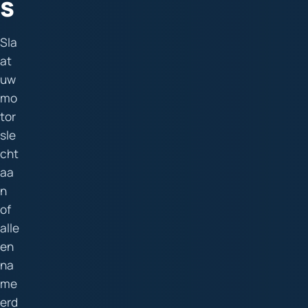
s
Sla
at
uw
mo
tor
sle
cht
aa
n
of
alle
en
na
me
erd