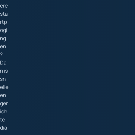
ere
sta
rtp
ogi
ng
en
?
Da
n is
sn
elle
en
ger
ich
te
dia