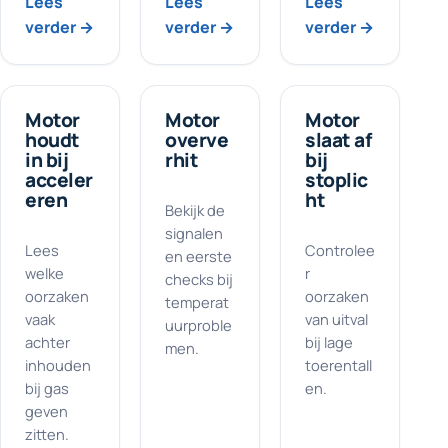
Lees
Lees
Lees
verder →
verder →
verder →
Motor
Motor
Motor
houdt
overve
slaat af
in bij
rhit
bij
acceler
stoplic
eren
ht
Bekijk de
signalen
Lees
Controlee
en eerste
welke
r
checks bij
oorzaken
oorzaken
temperat
vaak
van uitval
uurproble
achter
bij lage
men.
inhouden
toerentall
bij gas
en.
geven
zitten.