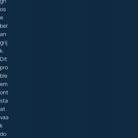
gn
os
e
bel
an
grij
k.
Dit
pro
ble
em
ont
sta
at
vaa
k
do