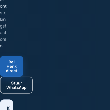
ont
ste
kin
gsf
act
ore
n.
Bel
Henk
direct
Stuur
WhatsApp
K