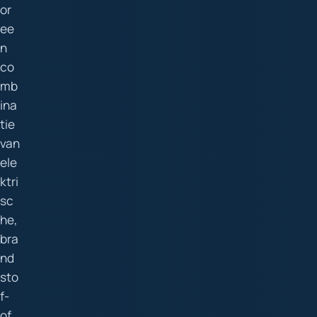
or
ee
n
co
mb
ina
tie
van
ele
ktri
sc
he,
bra
nd
sto
f-
of