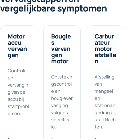
vergelijkbare symptomen
Motor
Bougie
Carbur
accu
s
ateur
vervan
vervan
motor
gen
gen
afstelle
motor
n
Controle
Ontstekin
Afstelling
en
gscontrol
van
vervangin
e en
mengsel
g van de
bougiever
en
accu bij
vanging
stationair
startprobl
volgens
gedrag bij
emen.
specificat
startklach
ie.
ten.