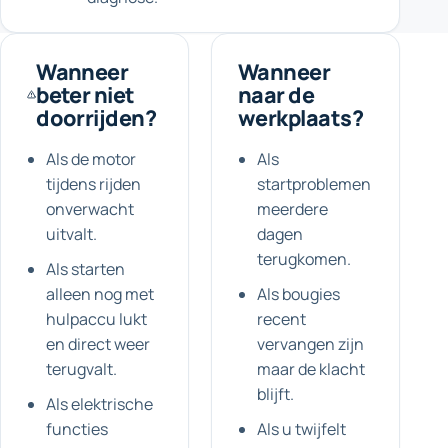
Wanneer
Wanneer
beter niet
naar de
doorrijden?
werkplaats?
Als de motor
Als
tijdens rijden
startproblemen
onverwacht
meerdere
uitvalt.
dagen
terugkomen.
Als starten
alleen nog met
Als bougies
hulpaccu lukt
recent
en direct weer
vervangen zijn
terugvalt.
maar de klacht
blijft.
Als elektrische
functies
Als u twijfelt