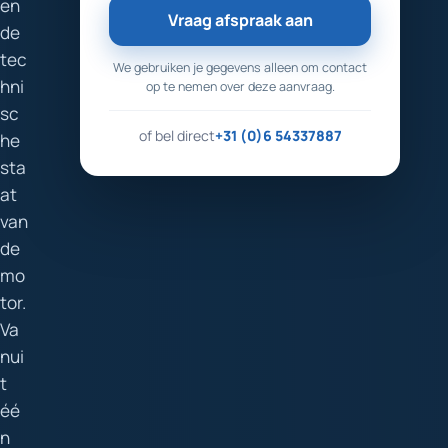
en
Vraag afspraak aan
de
tec
We gebruiken je gegevens alleen om contact
hni
op te nemen over deze aanvraag.
sc
of bel direct
+31 (0)6 54337887
he
sta
at
van
de
mo
tor.
Va
nui
t
éé
n