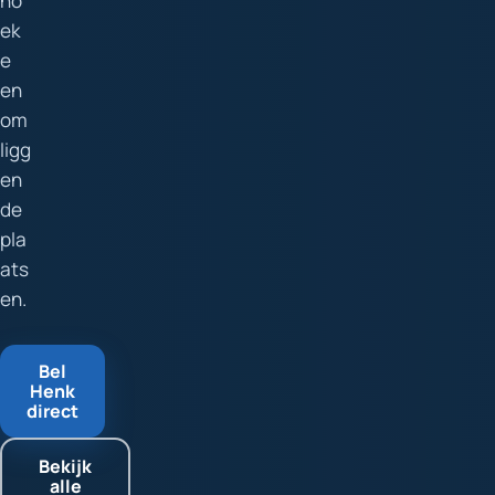
ho
ek
e
en
om
ligg
en
de
pla
ats
en.
Bel
Henk
direct
Bekijk
alle