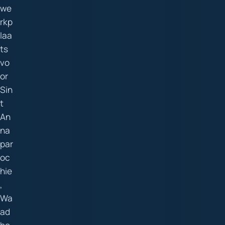
we
rkp
laa
ts
vo
or
Sin
t
An
na
par
oc
hie
,
Wa
ad