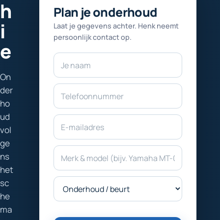
h
dit
Plan je onderhoud
veld
i
Laat je gegevens achter. Henk neemt
leeg
persoonlijk contact op.
e
Naam
Telefoon
On
E-mailadr
der
ho
ud
Merk en m
vol
ge
Gewenste 
ns
het
sc
he
ma