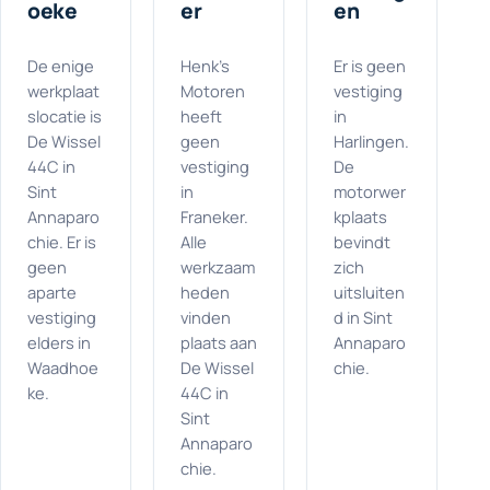
oeke
er
en
De enige
Henk's
Er is geen
werkplaat
Motoren
vestiging
slocatie is
heeft
in
De Wissel
geen
Harlingen.
44C in
vestiging
De
Sint
in
motorwer
Annaparo
Franeker.
kplaats
chie. Er is
Alle
bevindt
geen
werkzaam
zich
aparte
heden
uitsluiten
vestiging
vinden
d in Sint
elders in
plaats aan
Annaparo
Waadhoe
De Wissel
chie.
ke.
44C in
Sint
Annaparo
chie.